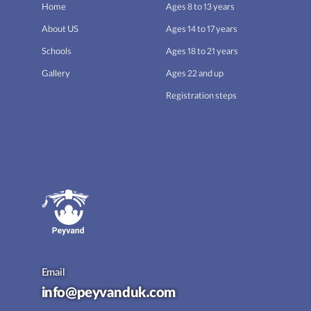
Home
Ages 8 to 13 years
About US
Ages 14 to 17 years
Schools
Ages 18 to 21 years
Gallery
Ages 22 and up
Registration steps
Email
info@peyvanduk.com