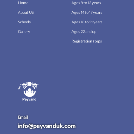
Home
Ages 8 to 13 years
About US
Ages 14 to 17 years
Schools
Ages 18 to 21 years
Gallery
Ages 22 and up
Registration steps
Email
info@peyvanduk.com